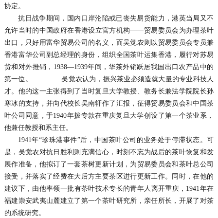
协定。
抗日战争期间，国内口岸沦陷或已丧失易货能力，港英当局又不
允许当时的中国政府在香港设立官方机构——贸易委员会为办理茶叶
出口，只好用富华贸易公司的名义，而吴觉农则以贸易委员会专员兼
香港富华公司副总经理的身份，组织全国茶叶运集香港，履行对苏易
货和对外推销，1938—1939年间，华茶外销跃居我国出口农产品中的
第一位。 吴觉农认为，振兴茶业必须造就大量的专业科技人
才。他的这一主张得到了当时复旦大学教授、教务长兼法学院院长孙
寒冰的支持，并向代校长吴南轩作了汇报，征得贸易委员会和中国茶
叶公司同意，于1940年拨专款在重庆复旦大学创设了第一个茶业系，
他兼任教授和系主任。
1941年“珍珠港事件”后，中国茶叶公司的业务处于停滞状态。可
是，吴觉农对抗日胜利则充满信心，时刻不忘为战后的茶叶恢复和发
展作准备，他拟订了一套茶树更新计划，为贸易委员会和茶叶总公司
接受，并落实了经费在大后方主要茶区进行更新工作。同时，在他的
建议下，由他率领一批有茶叶技术专长的青年人离开重庆，1941年在
福建崇安武夷山麓建立了第一个茶叶研究所，亲任所长，开展了对茶
的系统研究。