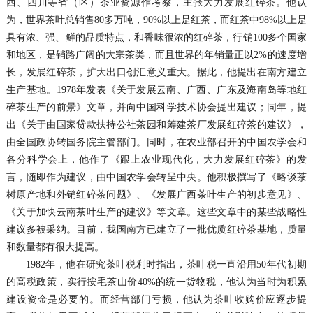
西、四川等省（区）茶业资源作考察，主张大力发展红碎茶。他认
为，世界茶叶总销售80多万吨，90%以上是红茶，而红茶中98%以上是
具有浓、强、鲜的品质特点，和香味很浓的红碎茶，行销100多个国家
和地区，是销路广阔的大宗茶类，而且世界的年销量正以2%的速度增
长，发展红碎茶，扩大出口创汇意义重大。据此，他提出在南方建立
生产基地。1978年发表《关于发展云南、广西、广东及海南岛等地红
碎茶生产的前景》文章，并向中国科学技术协会提出建议；同年，提
出《关于由国家贷款扶持公社茶园和筹建茶厂发展红碎茶的建议》，
由全国政协转国务院主管部门。同时，在农业部召开的中国农学会和
各分科学会上，他作了《跟上农业现代化，大力发展红碎茶》的发
言，随即作为建议，由中国农学会转呈中央。他积极撰写了《略谈茶
树原产地和外销红碎茶问题》、《发展广西茶叶生产的初步意见》、
《关于加快云南茶叶生产的建议》等文章。这些文章中的某些战略性
建议多被采纳。目前，我国南方已建立了一批优质红碎茶基地，质量
和数量都有很大提高。
1982年，他在研究茶叶税利时指出，茶叶税一直沿用50年代初期
的高税政策，实行按毛茶山价40%的统一货物税，他认为当时为积累
建设资金是必要的。而经营部门亏损，他认为茶叶收购价应逐步提