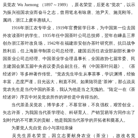
吴觉农 Wu Juenong （1897～1989），原名荣堂，后更名“觉农”，以示
为振兴祖国农业而奋斗之志，曾用笔名有咏唐、池尹天、施克刚等。
属鸡，浙江上虞丰惠镇人。
1916年浙江农专毕业，1919年官费留学日本，为中国第一位去国
外攻读茶叶的学生。1935年任中国茶叶公司总技师，翌年在嵊县三界
创办浙江茶叶改良场，1942年在福建崇安创办茶叶研究所。抗日战争
胜利后，任上海新华制茶公司总经理。建国后历任农业部副部长兼中
国茶业公司总经理、中国茶业学会理县事长，全国政协七届常委、民
主建国会第五届中央咨议委员会副主任。有《中国茶叶问题》、《茶
经述评》等多种著作传世。“觉农先生毕生从事茶事，学识渊博，经验
丰富，态度严谨，目光远大，刚直不阿。如果陆羽是‘茶神’，那么说吴
觉农先生是当代中国的茶圣，我认为他是当之无愧的。”陆定一在《茶
经述评》序言中对吴觉农所作的评价是中肯得当的。
当代茶圣吴觉农，博学多才，不慕官禄，不良强权，艰苦创业，
矢志许茶，为我国当代茶学理论、科研育人、产销贸易等方同作出了
划时代的不可磨灭的贡献，他是我国当代茶学的开拓者和奠基人。
为要觉人先自觉 自小与茶结亲缘
吴先生原名荣堂，因立志要献身农业（茶业），故改名觉