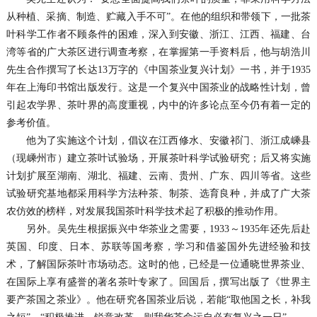
从种植、采摘、制造、贮藏入手不可”。在他的组织和带领下，一批茶
叶科学工作者不顾条件的困难，深入到安徽、浙江、江西、福建、台
湾等省的广大茶区进行调查考察，在掌握第一手资料后，他与胡浩川
先生合作撰写了长达13万字的《中国茶业复兴计划》一书，并于1935
年在上海印书馆出版发行。这是一个复兴中国茶业的战略性计划，曾
引起农学界、茶叶界的高度重视，内中的许多论点至今仍有着一定的
参考价值。
他为了实施这个计划，倡议在江西修水、安徽祁门、浙江成嵊县
（现嵊州市）建立茶叶试验场，开展茶叶科学试验研究；后又将实施
计划扩展至湖南、湖北、福建、云南、贵州、广东、四川等省。这些
试验研究基地都采用科学方法种茶、制茶、选育良种，并成了广大茶
农仿效的榜样，对发展我国茶叶科学技术起了积极的推动作用。
另外。吴先生根据振兴中华茶业之需要，1933～1935年还先后赴
英国、印度、日本、苏联等国考察，学习和借鉴国外先进经验和技
术，了解国际茶叶市场动态。这时的他，已经是一位通晓世界茶业、
在国际上享有盛誉的著名茶叶专家了。回国后，撰写出版了《世界主
要产茶国之茶业》。他在研究各国茶业后说，若能“取他国之长，补我