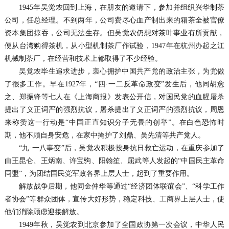
1945年吴觉农回到上海，在朋友的邀请下，参加并组织兴华制茶
公司，任总经理。不到两年，公司费尽心血产制出来的箱茶全被官僚
资本集团掠吞，公司无法生存。但吴觉农仍想对茶叶事业有所贡献，
便从台湾购得茶机，从小型机制茶厂作试验，1947年在杭州办起之江
机械制茶厂，在经营和技术上都取得了不少经验。
吴觉农毕生追求进步，衷心拥护中国共产党的政治主张，为党做
了很多工作。早在1927年，“四·一二反革命政变”发生后，他同胡愈
之、郑振锋等七人在《上海商报》发表公开信，对国民党的血腥屠杀
提出了义正词严的强烈抗议，屠杀提出了义正词严的强烈抗议，周恩
来称赞这一行动是“中国正直知识分子无畏的创举”。在白色恐怖时
期，他不顾自身安危，在家中掩护了刘鼎、吴先清等共产党人。
“九·一八事变”后，吴觉农积极投身抗日救亡运动，在重庆参加了
由王昆仑、王炳南、许宝驹、阳翰笙、屈武等人发起的“中国民主革命
同盟”，为团结国民党军政各界上层人士，起到了重要作用。
解放战争后期，他同金仲华等通过“经济团体联谊会”、“科学工作
者协会”等群众团体，宣传大好形势，稳定科技、工商界上层人士，使
他们消除顾虑迎接解放。
1949年秋，吴觉农到北京参加了全国政协第一次会议，中华人民