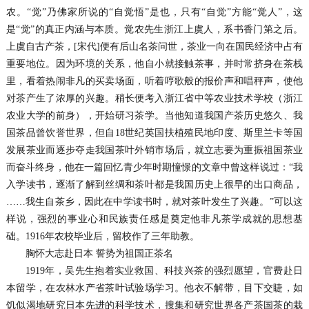
农。“觉”乃佛家所说的“自觉悟”是也，只有“自觉”方能“觉人”，这
是“觉”的真正内涵与本质。觉农先生浙江上虞人，系书香门第之后。
上虞自古产茶，[宋代]便有后山名茶问世，茶业一向在国民经济中占有
重要地位。因为环境的关系，他自小就接触茶事，并时常挤身在茶栈
里，看着热闹非凡的买卖场面，听着哼歌般的报价声和唱秤声，使他
对茶产生了浓厚的兴趣。稍长便考入浙江省中等农业技术学校（浙江
农业大学的前身），开始研习茶学。当他知道我国产茶历史悠久、我
国茶品曾饮誉世界，但自18世纪英国扶植殖民地印度、斯里兰卡等国
发展茶业而逐步夺走我国茶叶外销市场后，就立志要为重振祖国茶业
而奋斗终身，他在一篇回忆青少年时期憧憬的文章中曾这样说过：“我
入学读书，逐渐了解到丝绸和茶叶都是我国历史上很早的出口商品，
……我生自茶乡，因此在中学读书时，就对茶叶发生了兴趣。”可以这
样说，强烈的事业心和民族责任感是奠定他非凡茶学成就的思想基
础。1916年农校毕业后，留校作了三年助教。
胸怀大志赴日本 誓势为祖国正茶名
1919年，吴先生抱着实业救国、科技兴茶的强烈愿望，官费赴日
本留学，在农林水产省茶叶试验场学习。他衣不解带，目下交睫，如
饥似渴地研究日本先进的科学技术，搜集和研究世界各产茶国茶的栽