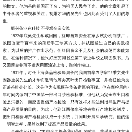
的檄文。他为茶的祖国正了名，为祖国人民争了光。他的文章引起了
中外学者的重视和关注，初露才华的吴先生也因此而受到了人们的尊
重。
振兴茶业在科技 不畏艰辛亲实践
1922年底吴先生学成回国，旋即自筹资金在家乡试办机制茶厂，
以图改变千百年来的落后手工制茶方式，并试图通过自己的实践摸
索，为以后的推广作出示范。但终因资金不足及社会的动荡而未能如
愿。在这种情况下，他只好应芜湖省立第二农业学校之聘去教书。后
又因薪金菲薄不敷家用而浪迹上海，靠创作糊口。
1931年，时任上海商品检验局局长的我国前辈农学家邹秉文先生
因器重吴先生的才华而邀请他筹办茶叶出口检验事宜，并委任他为技
正兼茶叶处处长。这是他为实现振兴华茶宿愿的开端。他在商检局的7
年时间内编制了中国第一部出口茶检验标准。但他认为完全靠出口检
验是消极的，而应当提倡产地检验，只有这样才能达到指导生产与提
高产品质量的目的。为此，他到江西修水等地去推行产地检验制度，
把出口检验与产地检验联成一个系统，并同时开展科学研究。他的这
一明智之举，果然收到了提高产品质量的效果。
吴先生还认为：“要想全面提高我们茶叶的质量，非采用科学方法