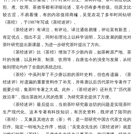
煎、煮、饮用、茶效等都有详细论述，至今仍有参考价值。但原文比
较古涩，不易看懂，有的内容值得商榷，吴觉农花了多年时间钻研
《茶经》，于1987年写成《茶经述评》。
《茶经述评》有译注，有评论。译注通俗易懂，评论富有新意，
肯定优点，指出不足，同时在理论上以科学说明，又以发展的眼光对
茶叶研究提出新课题，为进一步研究茶叶提出了方向。
《茶经述评》比《茶经》增加了不少新内容，如茶树原产地、茶
叶的传播，以及种茶、制茶、饮用等，自唐迄今的演变与发展，从经
验到理论均作了全面的系统总结。
《茶经》中虽列举了不少唐以前的茶叶史料，但也有遗漏，《茶
经述评》对遗漏的重要资料作了补充，并将唐以后历代茶叶专著作了
扼要介绍，集茶叶专著之大成。此外，《茶经述评》还补充了“历代茶
政沿革”，指出茶政对人民的危害，为研究茶史提供了方便。
《茶经述评》最后提出，当前茶叶研究最迫切的问题是实现茶叶
生产现代化。这本专著有科技知识，有历史资料，既评述了陆羽的
《茶经》，又兼及其他古农（茶）书，是一部研究中国古代茶文化的
巨作。陆定一特地为之作序，他说：“吴觉农先生的《茶经述评》就是