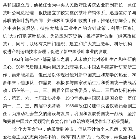
共和国建立后，他被任命为中央人民政府政务院农业部副部长，兼任
茶叶公司总经理，很快建立了较完整的茶叶产销体系。迅速签订了与
苏联的茶叶贸易合同，并积极组织茶叶收购工作，推销积存陈茶，配
合中央恢复经济，扶持大城市工业生产的方针政策，利用“压资订
机”大力订购茶叶机械，为适应对苏贸易，推行茶叶改制（绿茶改红
茶）。同时，联络有关部门组织、建立和扩大茶业教学、科研机构，
改进产制运销技术管理，促进了新中国茶叶事业的发展。
1952年卸任农业部副部长之后，从未放弃过对茶叶生产和科研的
关心。50年代后期主动向周恩来总理要求去中国农科院茶叶研究所工
作，虽未能如愿，但已足以体现出他对新中国茶业和茶学的热爱。20
多年来，他服从工作需要，积极参与国家政治生活和爱国统一战线活
动，历任第一、二、三、四届全国政协委员，第二、三届政协副秘书
长，第五、六、七届政协常委；1949年参加中国民主建国会后，历任
第一、二、三、四届中央常委，1988年改任民建中央咨议委员会副主
任，为推动社会主义的建设与发展，巩固和发展爱国统一战线，坚持
和完善中国共产党领导的多党合作与政治协商制度作出了积极贡献。
“文化大革命”中，他虽受到冲击，但从不计较个人恩怨，爱国、
爱社会主义的志向始终不渝。粉碎“四人帮”后，他表示，再也坐不住