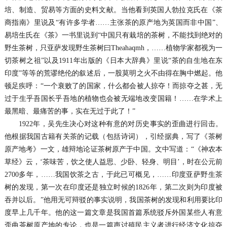
培、制造、贸易等方面的史料文献。当他看到英国人勃拉克氏在《茶
商指南》里说及“有许多学者……主张茶的原产地为英国而非中国”、
易培生氏在《茶》一书里说到“中国只有栽培的茶树，不能找到绝对的
野生茶树，只亚萨发现野生茶树曰Theahaqmh，……植物学家都视为一
切茶树之祖”以及1911年出版的《日本大辞典》里说“茶的自生地在东
印度”等等的荒谬绝伦的叙述后，一股莫明之火不由得在胸中燃起。他
顿足疾呼：“一个衰败了的国家，什么都会被人掠夺！而掠夺之甚，无
过于生乎吾国长乎吾地的植物也会被无端地改变国籍！……在学术上
最黑暗、最痛苦的事，实在无过于此了！”
1922年，吴先生决心对这种有意的对历史事实的歪曲进行回击。
他根据我国古籍有关茶的记载（包括诗词），引经据典，写了《茶树
原产地考》一文，雄辩地论证茶树原产于中国。文中写道：“《神农本
草经》云，‘茶味苦，饮之使人益思、少卧、轻身、明目’，时在公元前
2700多年，……我国饮茶之古，于此已可概见，……印度亚萨野生茶
树的发现，第一次在印度还是独立时候的1826年，第二次则为印度被
吞并以后。”他用无可辩驳的事实说明，我国茶树的发现和利用要比印
度早上几千年。他的这一篇文章是我国首篇系统驳斥外国某些人有意
歪曲茶树原产地的专论，也是一篇声讨殖民主义者进行经济文化掠夺