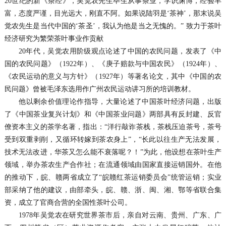
20世纪的新《茶经》，吴觉农先生毕生从事茶业，学识渊博，经验丰
富，态度严谨，目光远大，刚直不阿。如果说陆羽是‘茶神’，那末说吴
觉农先生是当代中国的‘茶圣’，我认为他是当之无愧的。” 致力于茶叶
经济研究为繁荣茶叶事业作贡献
20年代，吴觉农用阶级观点论述了中国的农民问题，发表了《中
国的农民问题》（1922年）、《庚子赔款与中国农民》（1924年）、
《农民运动的意义与方针》（1927年）等著名论文，其中《中国的农
民问题》曾被毛泽东选用作广州农民运动讲习所的培训教材。
他以剩余价值理论作指导，大量论述了中国茶叶经济问题，出版
了《中国茶业复兴计划》和《中国茶业问题》两部具有反封建、反官
僚资本主义的茶学名著，指出：“洋行敲诈茶栈，茶栈压迫茶号，茶号
受到双重剥削，又循环转嫁到茶农身上”，“长此以往生产无法发展，
技术无法改进，华茶又怎么能不衰落呢？！”为此，他设想在茶叶生产
领域，举办茶农生产合作社；在流通领域由国家直接运销国外。在他
的推动下，皖、赣两省成立了“皖赣红茶运销委员会”统管运销；实业
部采纳了他的建议，由部牵头，皖、赣、浙、闽、湘、鄂等省联合集
资，成立了官商合营的全国性茶叶公司。
1978年吴觉农在研究世界茶市后，亲自对云南、贵州、广东、广