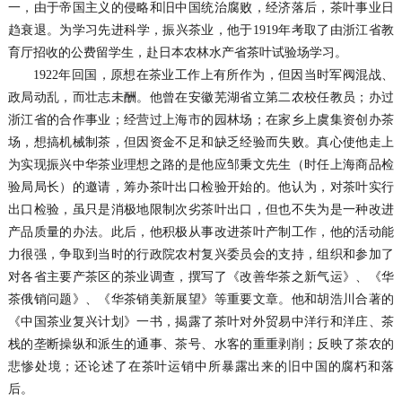
一，由于帝国主义的侵略和旧中国统治腐败，经济落后，茶叶事业日
趋衰退。为学习先进科学，振兴茶业，他于1919年考取了由浙江省教
育厅招收的公费留学生，赴日本农林水产省茶叶试验场学习。
1922年回国，原想在茶业工作上有所作为，但因当时军阀混战、
政局动乱，而壮志未酬。他曾在安徽芜湖省立第二农校任教员；办过
浙江省的合作事业；经营过上海市的园林场；在家乡上虞集资创办茶
场，想搞机械制茶，但因资金不足和缺乏经验而失败。真心使他走上
为实现振兴中华茶业理想之路的是他应邹秉文先生（时任上海商品检
验局局长）的邀请，筹办茶叶出口检验开始的。他认为，对茶叶实行
出口检验，虽只是消极地限制次劣茶叶出口，但也不失为是一种改进
产品质量的办法。此后，他积极从事改进茶叶产制工作，他的活动能
力很强，争取到当时的行政院农村复兴委员会的支持，组织和参加了
对各省主要产茶区的茶业调查，撰写了《改善华茶之新气运》、《华
茶俄销问题》、《华茶销美新展望》等重要文章。他和胡浩川合著的
《中国茶业复兴计划》一书，揭露了茶叶对外贸易中洋行和洋庄、茶
栈的垄断操纵和派生的通事、茶号、水客的重重剥削；反映了茶农的
悲惨处境；还论述了在茶叶运销中所暴露出来的旧中国的腐朽和落
后。