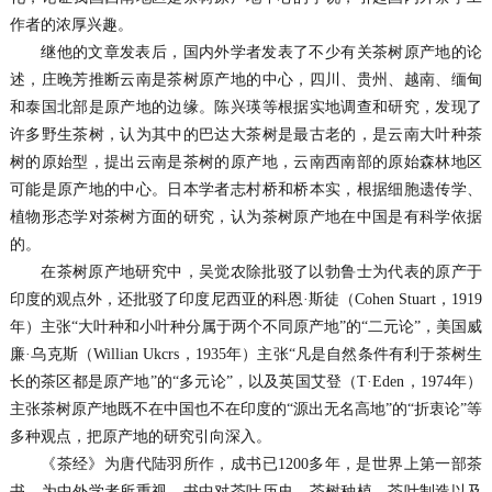
作者的浓厚兴趣。
继他的文章发表后，国内外学者发表了不少有关茶树原产地的论
述，庄晚芳推断云南是茶树原产地的中心，四川、贵州、越南、缅甸
和泰国北部是原产地的边缘。陈兴瑛等根据实地调查和研究，发现了
许多野生茶树，认为其中的巴达大茶树是最古老的，是云南大叶种茶
树的原始型，提出云南是茶树的原产地，云南西南部的原始森林地区
可能是原产地的中心。日本学者志村桥和桥本实，根据细胞遗传学、
植物形态学对茶树方面的研究，认为茶树原产地在中国是有科学依据
的。
在茶树原产地研究中，吴觉农除批驳了以勃鲁士为代表的原产于
印度的观点外，还批驳了印度尼西亚的科恩·斯徒（Cohen Stuart，1919
年）主张“大叶种和小叶种分属于两个不同原产地”的“二元论”，美国威
廉·乌克斯（Willian Ukcrs，1935年）主张“凡是自然条件有利于茶树生
长的茶区都是原产地”的“多元论”，以及英国艾登（T·Eden，1974年）
主张茶树原产地既不在中国也不在印度的“源出无名高地”的“折衷论”等
多种观点，把原产地的研究引向深入。
《茶经》为唐代陆羽所作，成书已1200多年，是世界上第一部茶
书，为中外学者所重视，书中对茶叶历史、茶树种植、茶叶制造以及