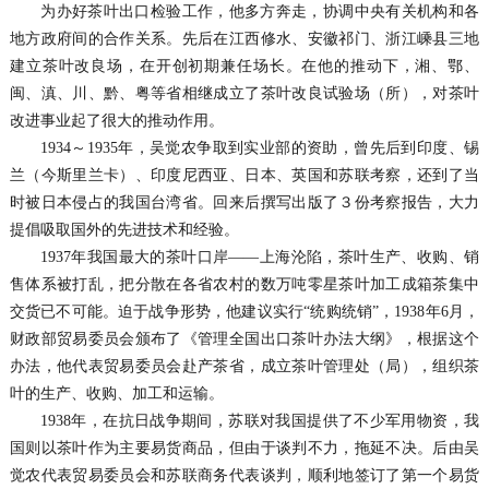
为办好茶叶出口检验工作，他多方奔走，协调中央有关机构和各
地方政府间的合作关系。先后在江西修水、安徽祁门、浙江嵊县三地
建立茶叶改良场，在开创初期兼任场长。在他的推动下，湘、鄂、
闽、滇、川、黔、粤等省相继成立了茶叶改良试验场（所），对茶叶
改进事业起了很大的推动作用。
1934～1935年，吴觉农争取到实业部的资助，曾先后到印度、锡
兰（今斯里兰卡）、印度尼西亚、日本、英国和苏联考察，还到了当
时被日本侵占的我国台湾省。回来后撰写出版了３份考察报告，大力
提倡吸取国外的先进技术和经验。
1937年我国最大的茶叶口岸——上海沦陷，茶叶生产、收购、销
售体系被打乱，把分散在各省农村的数万吨零星茶叶加工成箱茶集中
交货已不可能。迫于战争形势，他建议实行“统购统销”，1938年6月，
财政部贸易委员会颁布了《管理全国出口茶叶办法大纲》，根据这个
办法，他代表贸易委员会赴产茶省，成立茶叶管理处（局），组织茶
叶的生产、收购、加工和运输。
1938年，在抗日战争期间，苏联对我国提供了不少军用物资，我
国则以茶叶作为主要易货商品，但由于谈判不力，拖延不决。后由吴
觉农代表贸易委员会和苏联商务代表谈判，顺利地签订了第一个易货