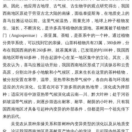
弟。因此，他应用古地理、古气候、古生物学的观点研究得出，我国
西南地区原处于劳亚古北大陆的南缘，面临泰提斯海，在地质史上的
喜马拉雅运动以前。这里气候温热，雨量充沛，地球上种子植物发
生、滋长，不断演化，是许多高等植物的发源地。茶树属被子植物栏
门（Angiospermae），茶亚属、茶蛆，是茶系中的一个种。通过植物
分类学系统，可以找到它的亲缘。山茶科植物共有23属，380余种，分
布在我国西南的有260多种。就茶属来说，已发现的约100种，我国西
南地区即有60多种，符合起源中心在某一地区集中的立论。其次，吴
觉农认为，喜马拉雅运动开始，我国西南地区形成了川滇纵谷和云贵
高原，分割出许多小地貌和小气候区，原来生长在这里的茶种植物，
被分别安置在寒带、温带、亚热带和热带气候中，各自向着与环境相
适应的方向演化。位置在河谷下游多雨的炎热地带，演化成为掸部
种；适应河谷中游亚热带气候演化成云南—川、黔大叶种；处于河谷
斜坡温带气候的，则逐步筛选出耐寒、耐旱、耐荫的小叶种。只有我
国西南地区才具备引起种内变异的外部条件，但都是同一个祖先传下
来的后代。
吴觉农从茶种亲缘关系和茶树种内变异类型的演化以及从地质变
化，论证我国西南地区是茶树原产地中心的学说，引起国内外茶学工