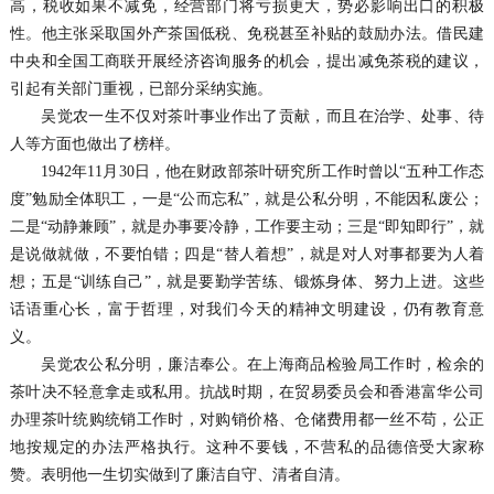
高，税收如果不减免，经营部门将亏损更大，势必影响出口的积极
性。他主张采取国外产茶国低税、免税甚至补贴的鼓励办法。借民建
中央和全国工商联开展经济咨询服务的机会，提出减免茶税的建议，
引起有关部门重视，已部分采纳实施。
吴觉农一生不仅对茶叶事业作出了贡献，而且在治学、处事、待
人等方面也做出了榜样。
1942年11月30日，他在财政部茶叶研究所工作时曾以“五种工作态
度”勉励全体职工，一是“公而忘私”，就是公私分明，不能因私废公；
二是“动静兼顾”，就是办事要冷静，工作要主动；三是“即知即行”，就
是说做就做，不要怕错；四是“替人着想”，就是对人对事都要为人着
想；五是“训练自己”，就是要勤学苦练、锻炼身体、努力上进。这些
话语重心长，富于哲理，对我们今天的精神文明建设，仍有教育意
义。
吴觉农公私分明，廉洁奉公。在上海商品检验局工作时，检余的
茶叶决不轻意拿走或私用。抗战时期，在贸易委员会和香港富华公司
办理茶叶统购统销工作时，对购销价格、仓储费用都一丝不苟，公正
地按规定的办法严格执行。这种不要钱，不营私的品德倍受大家称
赞。表明他一生切实做到了廉洁自守、清者自清。