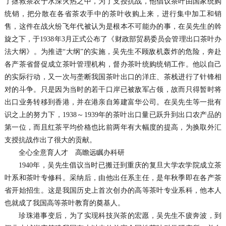
了拯救茶农于水深火热之中，为了支授抗战，他倡议茶叶由国家统购
统销，把分散在各省茶农手中的茶叶收购上来，进行集中加工和销
售，这件在战火纷飞年代被认为是根本不可能办的事，在吴先生的斡
旋之下，于1938年3月正式公布了《财政部贸易委员会管理出口茶叶办
法大纲》。为推进“大纲”的实施，吴先生不顾敌机轰炸的危险，奔赴
各产茶省督促成立茶叶管理机构，督办茶叶统购统销工作。他以自己
的实际行动，又一次与垄断我国茶叶出口的洋庄、茶栈进行了针锋相
对的斗争。只是因为当时的若干口岸已被敌军占领，故而只得暂时将
出口业务转移到香港，并在港亲自筹建富华公司。在吴先生等一批有
识之上的努力下，1938～1939年的茶叶出口量已跃升到出口农产品的
第一位，而且红茶平均价格也比前两年有大幅度的提高，为换取外汇
支授抗战作出了很大的贡献。
全心全意育人才 高瞻远瞩办科研
1940年，吴先生倡议当时已搬迁到重庆的复旦大学农学院成立茶
叶系和茶叶专修科。采纳后，由他出任系主任，是年秋季即在各产茶
省开始招生。这是我国历史上首次创办的高等茶叶专业系科，他本人
也就成了我国高等茶叶教育的奠基人。
珍珠港事变后，为了实现科技兴茶的宏愿，吴先生不疲奔波，到