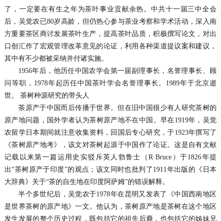
了，一定要在有生之年为茶叶事业贡献余热。中共十一届三中全会
后，吴觉农已80岁高龄，但仍热心参与茶业考察和学术活动，深入南
方重要茶区商讨发展茶叶生产，提高茶叶品质，积极撰写论文，对出
口创汇作了宏观管理改革意见的论证，利用各种渠道提议案和建议，
其中有不少都被采纳并付诸实施。
1956年后，他历任中国农学会第一届副理事长，名誉理事长、顾
问等职，1978年起历任中国茶叶学会名誉理事长。1989年于北京逝
世。 茶树种源研究的带头人
茶原产于中国而后传播于世界。但在旧中国很少有人研究茶树的
原产地问题，国外学者认为茶树原产地不在中国。早在1919年，吴觉
农留学日本期间就注意收集资料，回国后专心研究，于1923年撰写了
《茶树原产地考》，该文对茶树起源于中国作了论证。这是自有文献
记载以来第一篇运用史实驳斥英人勃鲁士（R·Bruce）于1826年提
出“茶树原产于印度”的观点；该文同时也批判了1911年出版的《日本
大辞典》关于“茶的自生地在印度阿萨姆”的错误解释。
半个多世纪后，吴觉农于1978年在昆明又发表了《中国西南地区
是世界茶树的原产地》一文。他认为，茶树原产地是茶树在这个地区
发生发展的整个历史过程，既包括它的祖先后裔，也包括它的姊妹兄