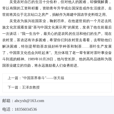
吴觉农对自己的生活十分俭朴，但对他人的困难，却慷慨解囊，
常以有限的工资和积蓄，资助青年升学或出国深造或作生活接济。去
世前将其位于北京站口之房产，捐献作为筹建中国农学史料馆之用。
吴觉农为振兴祖国茶业，鞠躬尽瘁。在他逝世前的一个月还去民
族文化宫观看首届“茶与中国文化展示周”的展览，发表了他生前最后
一次谈话：“我一生当中，最关心的是农民的生活和他们的生产。现在
农村里，茶农还有许多困难，希望你们到农村里去看看，去帮助他们
解决困难，特别是帮助茶农搞好科学种茶和制茶……茶叶生产发展
了，中国茶文化也会兴旺起来”。充分体现了老一辈专家对茶叶事业奋
斗到底的精神。1989年10月28日，他与世长辞。他的高尚品德和为我
国茶业建立的功勋，将永远激励着人们奋勇前进。
上一篇：“中国茶界泰斗”——张天福
下一篇：王泽农教授
邮箱：ahcyxh@163.com
电话：18356034536