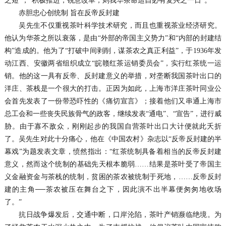
之短”，“积极推进，锐意改革，则我华茶命运自必有复兴之一日”。
赤胆忠心创统制 旨在反帝反封建
吴先生不仅重视茶叶科学技术研究，而且也重视茶业经济研究。
他认为华茶之所以衰落，是由“外部的帝国主义势力”和“内部的封建结
构”造成的。他为了“打破中间剥削，谋茶农之真正利益”，于1936年发
动江西、安徽两省组织成立“皖赣红茶运销委员会”，实行红茶统一运
销。他的这一具有反帝、反封建意义的举措，对垄断我国茶叶出口的
洋庄、茶栈是一个很大的打击。正因为如此，上海市洋庄茶叶同业公
会首先发表了一份带恐吓性的《痛切宣言》；接着他们又串通上海市
总工会和一些丧失民族骨气的政客，继续发表“通电”、“宣告”，进行威
胁。由于寡不敌众，刚刚起步的我国自营茶叶出口大计便就此夭折
了。吴先生对此十分痛心，他在《中国农村》杂志以“反帝反封建的半
幕戏”为题发表文章，愤然指出：“红茶统制具备着相当的反帝反封建
意义，然而这个统制的基础先天根本脆弱……结果是茶叶受了帝国主
义金融资金与茶栈的统制，贫困的茶农被统制于死地，……反帝反封
建的主角──茶农被压在舞台之下，因此演不出半幕便匆匆地收场
了。”
抗日战争爆发后，交通中断，口岸沦陷，茶叶产销濒临绝境。为