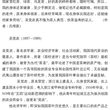
我家里红茶、绿茶、乌龙茶，好的差的样样都有，随时可喝。所以，
我的身体还算健康，至少手脚灵活，做笔记也不必戴眼镜。特别是我
的老伴，原来身体很差，后来经常喝茶，现在身体比我还好，还能做
些家务劳动”。吴觉农真不愧为茶人典范，饮茶益寿的证人。 （作
者：吕维新）
吴觉农（1897—1989）
吴觉农，著名农学家、农业经济学家、社会活动家。我国现代茶业的
奠基人。著作甚丰，所著《茶经述评》是当今研究陆羽《茶经》最权
威的著作，被誉为当代“茶圣”。最早论述了中国是茶树的原产地。创
建了我国第一个高等院校的茶业专业和全国性茶叶总公司，又在福建
武夷山麓首创了茶叶研究所，为发展我国茶叶事业做出了卓越贡献。
吴觉农，原名荣堂，浙江省上虞县人，出身贫民家庭。在上
虞县巽水小学毕业后，考入浙江省甲种农业专科学校，1916年毕业。1
919年在“五四”运动新思潮的影响下，他从青年时起就立志为振兴祖国
的农业而奋斗，故更名“觉农”。
他在求学时，即深知我国茶叶历史悠久，是主要出口的农产品之