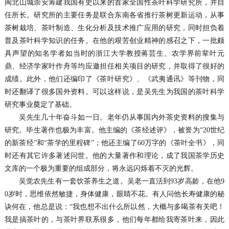
闽北山城崇安筹建我国有史以来的首家全国性茶叶科学研究所，并自
任所长。研究所的主要任务是联合东南各省推行茶树更新运动，从事
茶树栽培、茶叶制造、生化分析及技术推广应用的研究，同时担负着
普及茶叶科学知识的任务。在他的艰苦创业精神的感召之下，一批颇
具声望的知名学者如当时的浙江大学教授蒋芸生、农学界前辈叶元
鼎、经济学家叶作舟等均应邀担任相关项目的研究，并取得了很好的
成绩。此外，他们还编印了《茶叶研究》、《武夷通讯》等刊物，同
时还翻译了很多国外资料。可以这样说，是吴先生为我国的茶叶科学
研究事业奠定了基础。
吴先生几十年奋斗如一日。老年仍从事国内外茶史资料的搜集与
研究。毕生著作也极为丰富。他主编的《茶经述评》，被誉为“20世纪
的新茶经”和“茶学的里程碑”；他还主编了60万字的《茶叶全书》，同
时还有其它许多著述问世。他的大量著作和理论，成了我国茶学历史
文库的一个极为重要的组成部分，将永远闪烁着不灭的光辉。
吴觉农先生有一套饮茶养生之道。吴老一直活到93岁高龄，在他9
0岁时，思维依然敏捷，身体健康，眼睛不花。有人问他长寿健康的秘
诀何在，他总是说：“我也想不出什么所以然，大概与多喝茶有关吧！
我是搞茶叶的，与茶叶界联系很多，他们每年都给我寄茶叶来，因此