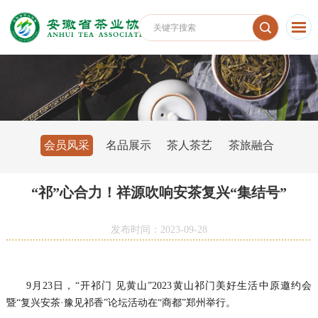
会员风采
名品展示
茶人茶艺
茶旅融合
“祁”心合力！祥源吹响安茶复兴“集结号”
发布时间：2023-09-28
9月23日，“开祁门 见黄山”2023黄山祁门美好生活中原邀约会
暨“复兴安茶·豫见祁香”论坛活动在“商都”郑州举行。